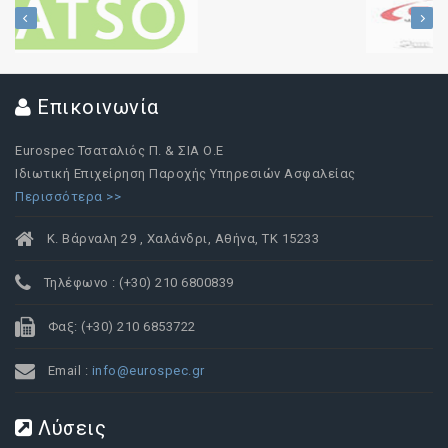
Επικοινωνία
Eurospec Τσαταλιός Π. & ΣΙΑ Ο.Ε
Ιδιωτική Επιχείρηση Παροχής Υπηρεσιών Ασφαλείας
Περισσότερα >>
Κ. Βάρναλη 29 , Χαλάνδρι, Αθήνα, ΤΚ 15233
Τηλέφωνο : (+30) 210 6800839
Φαξ: (+30) 210 6853722
Email :
info@eurospec.gr
Λύσεις