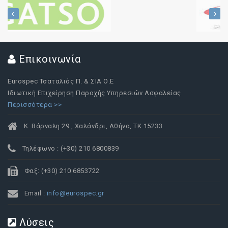
Επικοινωνία
Eurospec Τσαταλιός Π. & ΣΙΑ Ο.Ε
Ιδιωτική Επιχείρηση Παροχής Υπηρεσιών Ασφαλείας
Περισσότερα >>
Κ. Βάρναλη 29 , Χαλάνδρι, Αθήνα, ΤΚ 15233
Τηλέφωνο : (+30) 210 6800839
Φαξ: (+30) 210 6853722
Email :
info@eurospec.gr
Λύσεις